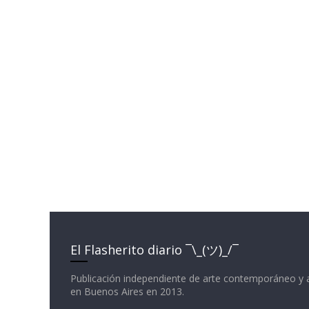
El Flasherito diario ¯\_(ツ)_/¯
Publicación independiente de arte contemporáneo y 
en Buenos Aires en 2013.