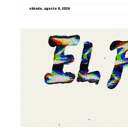
Saltar
sábado, agosto 8, 2026
al
contenido
¯\_(ツ)_/
¯