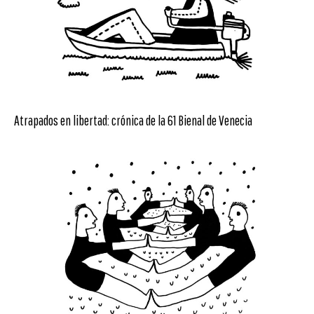
Atrapados en libertad: crónica de la 61 Bienal de Venecia