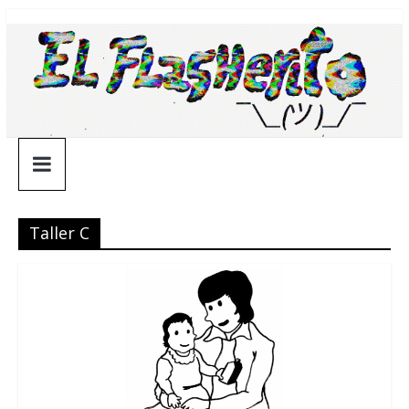
Saltar
¯\_(ツ)_/
al
contenido
¯
Taller C