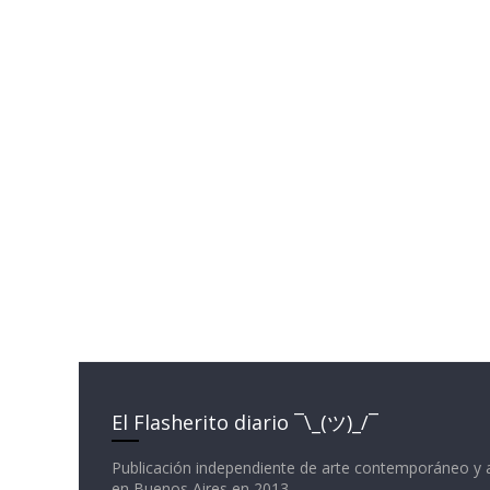
El Flasherito diario ¯\_(ツ)_/¯
Publicación independiente de arte contemporáneo y 
en Buenos Aires en 2013.