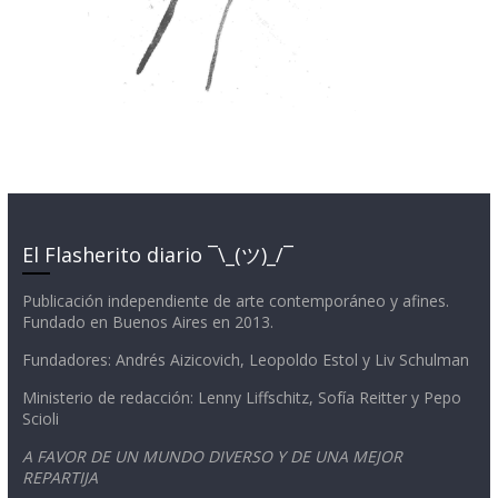
El Flasherito diario ¯\_(ツ)_/¯
Publicación independiente de arte contemporáneo y afines.
Fundado en Buenos Aires en 2013.
Fundadores: Andrés Aizicovich, Leopoldo Estol y Liv Schulman
Ministerio de redacción: Lenny Liffschitz, Sofía Reitter y Pepo
Scioli
A FAVOR DE UN MUNDO DIVERSO Y DE UNA MEJOR
REPARTIJA