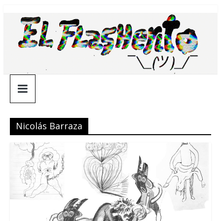
Saltar
¯\_(ツ)_/
al
contenido
¯
Nicolás Barraza