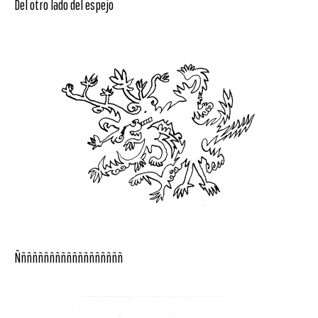
Del otro lado del espejo
Ñññññññññññññññññññ