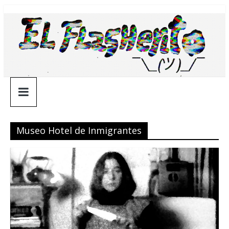
Saltar
¯\_(ツ)_/
al
contenido
¯
Museo Hotel de Inmigrantes