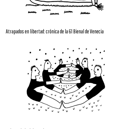
Atrapados en libertad: crónica de la 61 Bienal de Venecia