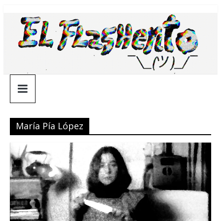
Saltar
¯\_(ツ)_/
al
contenido
¯
María Pía López