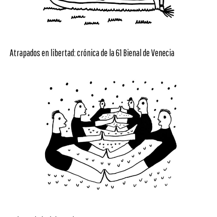
Atrapados en libertad: crónica de la 61 Bienal de Venecia