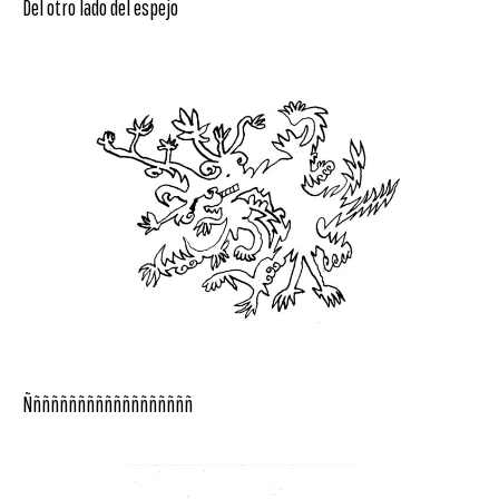
Del otro lado del espejo
Ñññññññññññññññññññ