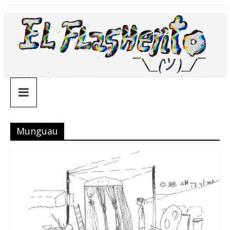
Saltar
¯\_(ツ)_/
al
contenido
¯
Munguau