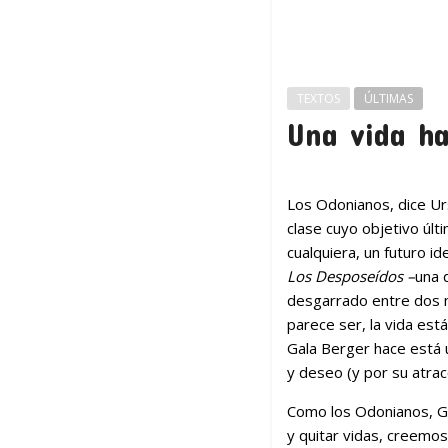
TEXTOS
ÚLTIMAS
Una vida ha
Los Odonianos, dice Urs
clase cuyo objetivo últi
cualquiera, un futuro i
Los Desposeídos –
una 
desgarrado entre dos m
parece ser, la vida está
Gala Berger hace está u
y deseo (y por su atracci
Como los Odonianos, Gal
y quitar vidas, creemos