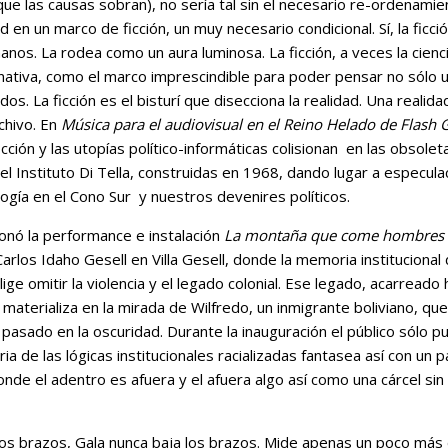
e las causas sobran), no sería tal sin el necesario re-ordenamie
 en un marco de ficción, un muy necesario condicional. Sí, la ficció
anos. La rodea como un aura luminosa. La ficción, a veces la cienci
nativa, como el marco imprescindible para poder pensar no sólo un
s. La ficción es el bisturí que disecciona la realidad.
Una realid
chivo
. En
Música para el audiovisual en el Reino Helado de Flash
 ficción y las utopías político-informáticas colisionan en las obsol
el Instituto Di Tella, construidas en 1968, dando lugar a especul
logía en el Cono Sur y nuestros devenires políticos.
onó la performance e instalación
La montaña que come hombres
arlos Idaho Gesell en Villa Gesell, donde la memoria institucional 
ge omitir la violencia y el legado colonial. Ese legado, acarreado 
aterializa en la mirada de Wilfredo, un inmigrante boliviano, qu
 pasado en la oscuridad. Durante la inauguración el público sólo 
ia de las lógicas institucionales racializadas fantasea así con un 
onde el adentro es afuera y el afuera algo así como una cárcel si
los brazos, Gala nunca baja los brazos. Mide apenas un poco má