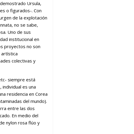
a demostrado Ursula,
les o figurados-. Con
urgen de la explotación
innata, no se sabe,
osa. Uno de sus
ad institucional en
tos proyectos no son
artística
ades colectivas y
 etc- siempre está
 individual es una
una residencia en Corea
ontaminadas del mundo).
erra entre las dos
cado. En medio del
de nylon rosa flúo y