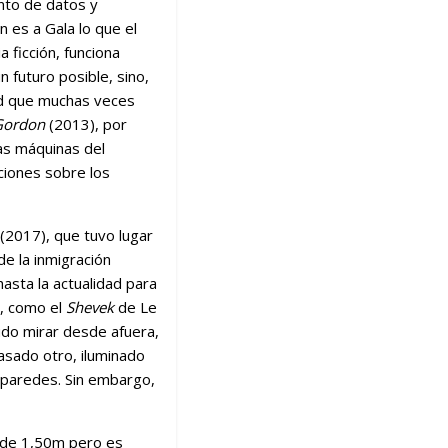
nto de datos y
n es a Gala lo que el
a ficción, funciona
 futuro posible, sino,
ad que muchas
veces
 Gordon
(2013), por
etas máquinas del
aciones sobre los
(2017), que tuvo lugar
de la inmigración
hasta la actualidad para
e, como el
Shevek
de Le
pudo mirar desde afuera,
pasado otro, iluminado
n paredes. Sin embargo,
s de 1,50m pero es