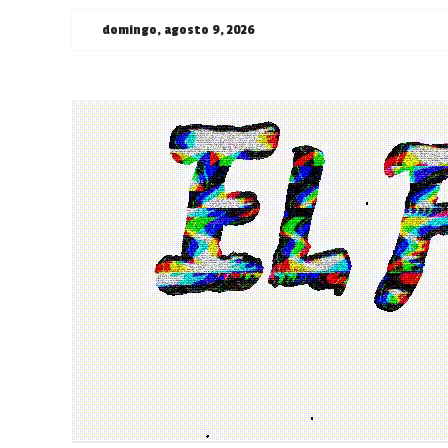
Saltar
domingo, agosto 9, 2026
al
contenido
¯\_(ツ)_/
¯