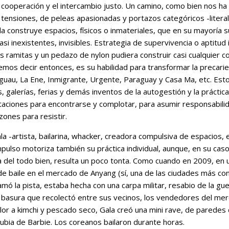
la cooperación y el intercambio justo. Un camino, como bien nos h
 tensiones, de peleas apasionadas y portazos categóricos -litera
a construye espacios, físicos o inmateriales, que en su mayoría s
si inexistentes, invisibles. Estrategia de supervivencia o aptitud 
 ramitas y un pedazo de nylon pudiera construir casi cualquier c
os decir entonces, es su habilidad para transformar la precaried
nguau, La Ene, Inmigrante, Urgente, Paraguay y Casa Ma, etc. Es
 galerías, ferias y demás inventos de la autogestión y la práctica 
taciones para encontrarse y complotar, para asumir responsabilid
zones para resistir.
a -artista, bailarina, whacker, creadora compulsiva de espacios,
pulso motoriza también su práctica individual, aunque, en su caso,
a del todo bien, resulta un poco tonta. Como cuando en 2009, en 
 de baile en el mercado de Anyang (sí, una de las ciudades más c
lamó la pista, estaba hecha con una carpa militar, resabio de la gu
basura que recolectó entre sus vecinos, los vendedores del mer
lor a kimchi y pescado seco, Gala creó una mini rave, de paredes 
ubia de Barbie. Los coreanos bailaron durante horas.