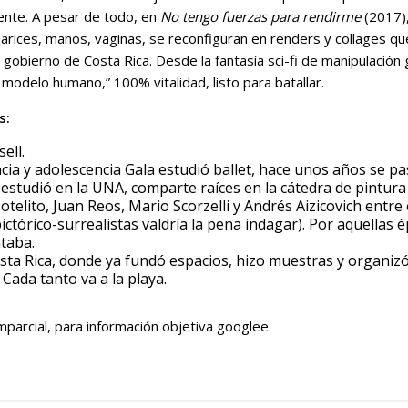
ente. A pesar de todo, en
No tengo fuerzas para rendirme
(2017)
narices, manos, vaginas, se reconfiguran en renders y collages que
l gobierno de Costa Rica. Desde la fantasía sci-fi de manipulación 
o modelo humano,” 100% vitalidad, listo para batallar.
s:
sell.
cia y adolescencia Gala estudió ballet, hace unos años se pa
estudió en la UNA, comparte raíces en la cátedra de pintura
otelito, Juan Reos, Mario Scorzelli y Andrés Aizicovich entr
ictórico-surrealistas valdría la pena indagar). Por aquellas 
taba.
sta Rica, donde ya fundó espacios, hizo muestras y organiz
 Cada tanto va a la playa.
mparcial, para información objetiva googlee.