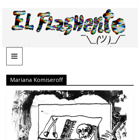
Saltar
¯\_(ツ)_/
al
contenido
¯
Mariana Komiseroff