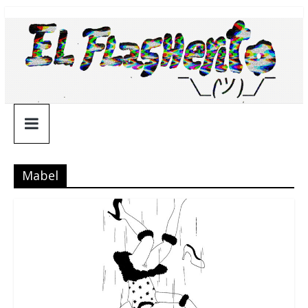
Saltar
¯\_(ツ)_/
al
contenido
¯
Mabel