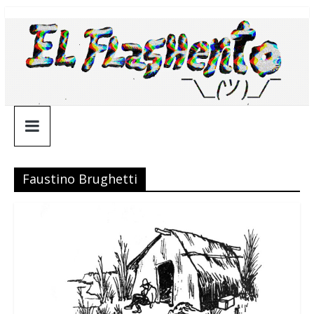
Saltar
¯\_(ツ)_/
al
contenido
¯
Faustino Brughetti