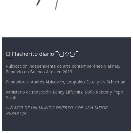
El Flasherito diario ¯\_(ツ)_/¯
Publicación independiente de arte contemporáneo y afines.
Fundado en Buenos Aires en 2013.
Fundadores: Andrés Aizicovich, Leopoldo Estol y Liv Schulman
Ministerio de redacción: Lenny Liffschitz, Sofía Reitter y Pepo
Scioli
A FAVOR DE UN MUNDO DIVERSO Y DE UNA MEJOR
REPARTIJA