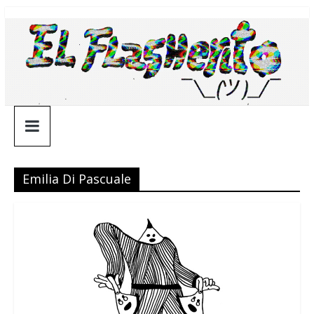
Saltar
¯\_(ツ)_/
al
contenido
¯
Emilia Di Pascuale