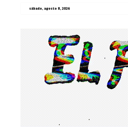
Saltar
sábado, agosto 8, 2026
al
contenido
¯\_(ツ)_/
¯