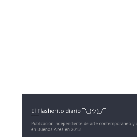
El Flasherito diario ¯\_(ツ)_/¯
Publicación independiente de arte contemporáneo y 
en Buenos Aires en 2013.