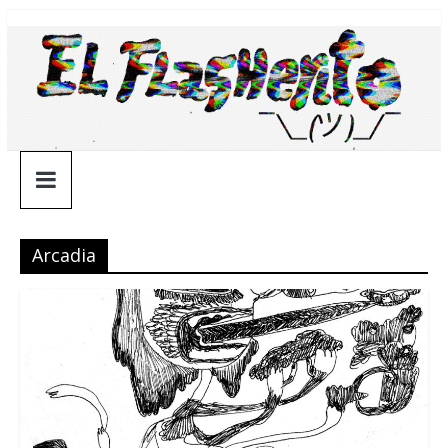
Saltar
¯\_(ツ)_/
al
contenido
¯
Arcadia