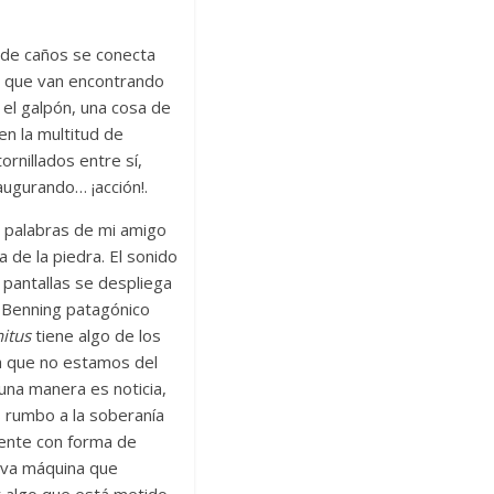
a de caños se conecta
s que van encontrando
 el galpón, una cosa de
en la multitud de
ornillados entre sí,
augurando… ¡acción!.
s palabras de mi amigo
 de la piedra. El sonido
 pantallas se despliega
es Benning patagónico
itus
tiene algo de los
a que no estamos del
una manera es noticia,
s rumbo a la soberanía
sente con forma de
ueva máquina que