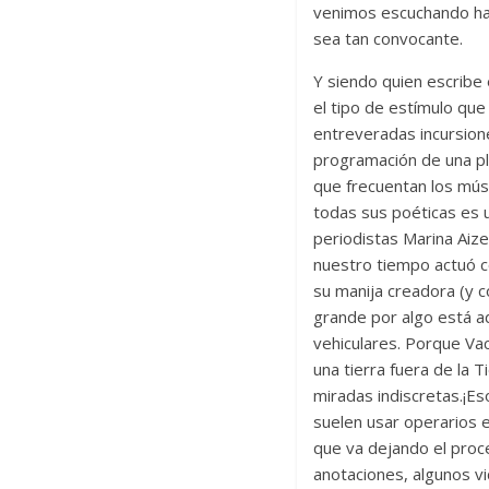
venimos escuchando hab
sea tan convocante.
Y siendo quien escribe
el tipo de estímulo que 
entreveradas incursion
programación de una pl
que frecuentan los músic
todas sus poéticas es u
periodistas Marina Aiz
nuestro tiempo actuó co
su manija creadora (y 
grande por algo está ad
vehiculares.
Porque Vac
una tierra fuera de la
miradas indiscretas.¡E
suelen usar operarios 
que va dejando el proc
anotaciones, algunos v