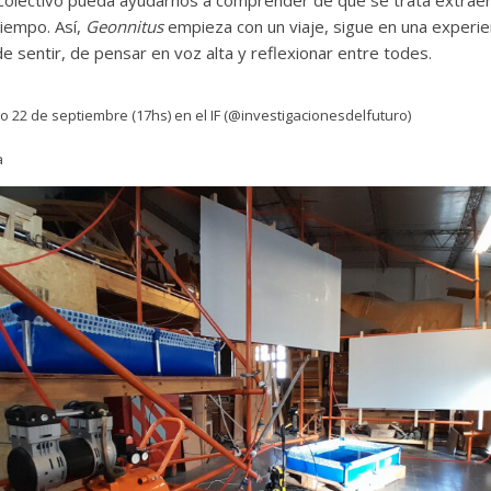
olectivo pueda ayudarnos a comprender de qué se trata extraer
tiempo. Así,
Geonnitus
empieza con un viaje, sigue en una experien
 de sentir, de pensar en voz alta y reflexionar entre todes.
 22 de septiembre (17hs) en el IF (@investigacionesdelfuturo)
a