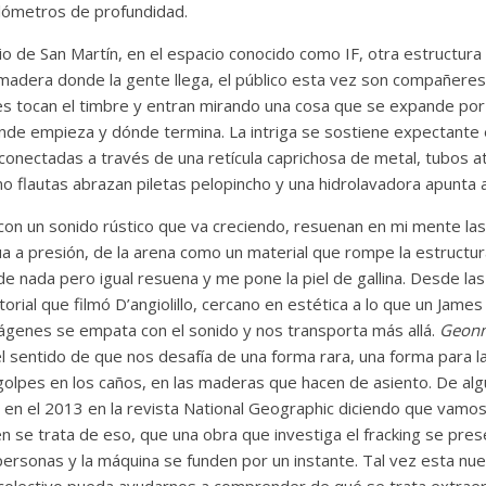
ilómetros de profundidad.
io de San Martín, en el espacio conocido como IF, otra estructur
madera donde la gente llega, el público esta vez son compañere
tes tocan el timbre y entran mirando una cosa que se expande por
r dónde empieza y dónde termina. La intriga se sostiene expectante 
 conectadas a través de una retícula caprichosa de metal, tubos at
 flautas abrazan piletas pelopincho y una hidrolavadora apunta 
con un sonido rústico que va creciendo, resuenan en mi mente la
gua a presión, de la arena como un material que rompe la estructura
de nada pero igual resuena y me pone la piel de gallina. Desde las
itorial que filmó D’angiolillo, cercano en estética a lo que un Jam
imágenes se empata con el sonido y nos transporta más allá.
Geonn
 sentido de que nos desafía de una forma rara, una forma para l
 golpes en los caños, en las maderas que hacen de asiento. De alg
o en el 2013 en la revista National Geographic diciendo que vamo
n se trata de eso, que una obra que investiga el fracking se pre
s personas y la máquina se funden por un instante. Tal vez esta n