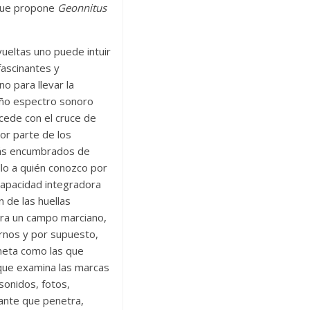
 que propone
Geonnitus
ueltas uno puede intuir
fascinantes y
o para llevar la
año espectro sonoro
ucede con el cruce de
or parte de los
más encumbrados de
llo a quién conozco por
capacidad integradora
 de las huellas
era un campo marciano,
urnos y por supuesto,
oneta como las que
 que examina las marcas
sonidos, fotos,
gante que penetra,