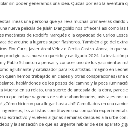
lar sin poder generarnos una idea. Quizás por eso la aventura
 estas líneas una persona que ya lleva muchas primaveras dando v
una nueva película de Julián D’angiolillo nos ofrecerá así como las 
es mecánicas de Rodolfo Marqués o la capacidad de Carlos Lescan
aca de arduino a lugares super flasheros. También algo del extr
xs Flor Curci, Javier Areal Vélez o Cecilia Castro. Ahora, lo que s
n prodigio para nuestro querido y castigado 2024. La invitación p
en y Pablo Schanton a pensar y conocer uno de los yacimientos 
mo aglutinante y catalizador para lxs artistas. Imagino en Leone
con quien hemos trabajado en clases y otras conspiraciones) una 
elante, hablándonos de los pozos del camino y la poca iluminación
a Muerta en su relato, una suerte de antesala de la obra, pareci
 Tierra que incluye vagones de subte abandonados, avistajes noct
so! ¿Cómo hicieron para llegar hasta ahí? Camuflados en una cami
e ingenieros, lxs artistas constituyen una compañía experimental
eso extractivo y vuelven algunas semanas después a la urbe con 
ideos y la sensación de que es urgente hablar de ese aparato gi