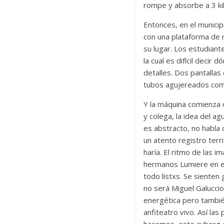
rompe y absorbe a 3 k
Entonces, en el municip
con una plataforma de 
su lugar. Los estudian
la cual es difícil deci
detalles. Dos pantallas
tubos agujereados como
Y la máquina comienza 
y colega, la idea del a
es abstracto, no habla 
un atento registro terr
haría. El ritmo de las 
hermanos Lumiere en el
todo listxs. Se sienten
no será Miguel Galucci
energética pero tambié
anfiteatro vivo. Así la