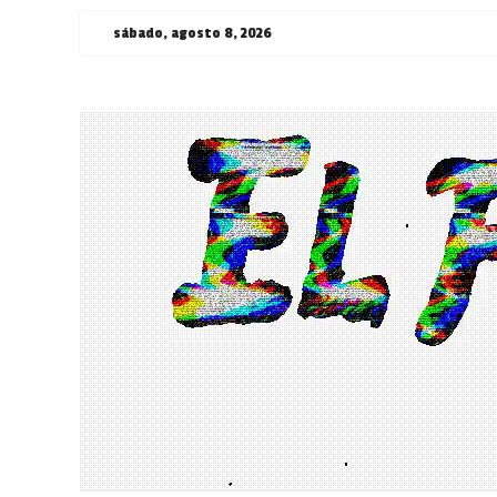
Saltar
sábado, agosto 8, 2026
al
contenido
¯\_(ツ)_/
¯