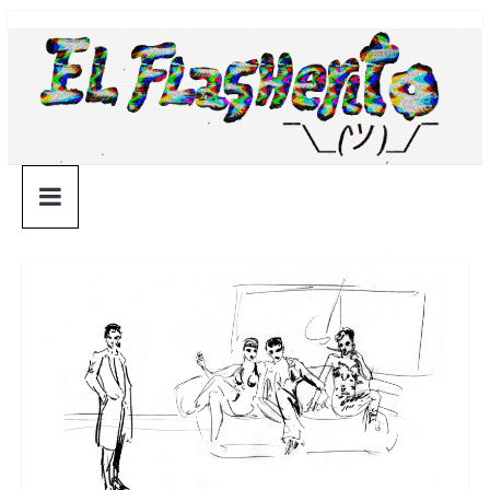
Saltar
¯\_(ツ)_/
al
contenido
¯