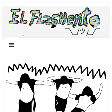
Saltar
¯\_(ツ)_/
al
contenido
¯