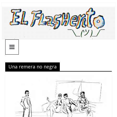
Saltar
¯\_(ツ)_/
al
contenido
¯
Una remera no negra