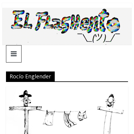
Saltar
¯\_(ツ)_/
al
contenido
¯
Rocío Englender