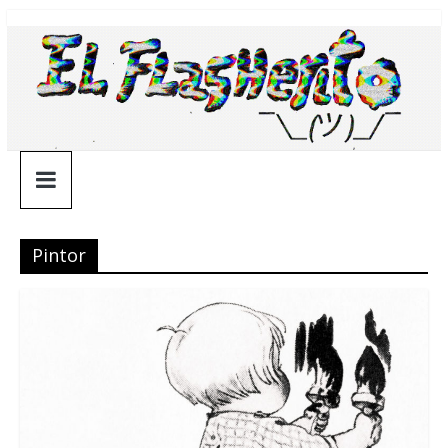
Saltar
¯\_(ツ)_/
al
contenido
¯
Pintor