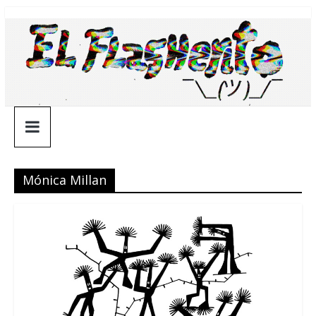
Saltar
¯\_(ツ)_/
al
contenido
¯
Mónica Millan