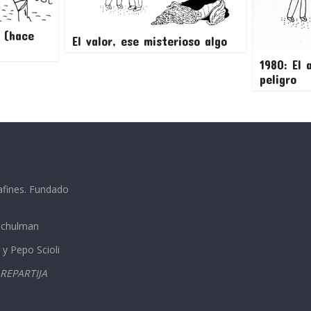
ó (hace
El valor, ese misterioso algo
1980: El 
peligro
afines. Fundado
 Schulman
 y Pepo Scioli
REPARTIJA