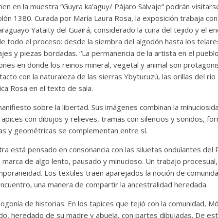
en en la muestra “Guyra ka’aguy/ Pájaro Salvaje” podrán visitars
n 1380. Curada por María Laura Rosa, la exposición trabaja con l
raguayo Yataity del Guairá, considerado la cuna del tejido y el enc
 todo el proceso: desde la siembra del algodón hasta los telar
jes y piezas bordadas. “La permanencia de la artista en el pueblo 
ciones en donde los reinos mineral, vegetal y animal son protagoni
acto con la naturaleza de las sierras Ybyturuzú, las orillas del rí
lica Rosa en el texto de sala.
manifiesto sobre la libertad. Sus imágenes combinan la minuciosid
. Tapices con dibujos y relieves, tramas con silencios y sonidos, f
icas y geométricas se complementan entre sí.
tra está pensado en consonancia con las siluetas ondulantes del 
 la marca de algo lento, pausado y minucioso. Un trabajo procesual
mporaneidad. Los textiles traen aparejados la noción de comunida
encuentro, una manera de compartir la ancestralidad heredada.
ogonía de historias. En los tapices que tejió con la comunidad, Món
do, heredado de su madre y abuela, con partes dibujadas. De est