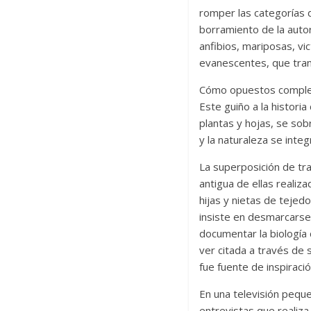
romper las categorías d
borramiento de la autor
anfibios, mariposas, vi
evanescentes, que tran
Cómo opuestos compleme
Este guiño a la historia
plantas y hojas, se so
y la naturaleza se int
La superposición de tra
antigua de ellas realiz
hijas y nietas de teje
insiste en desmarcarse 
documentar la biología 
ver citada a través de 
fue fuente de inspiraci
En una televisión pequ
entrevistas que realiza