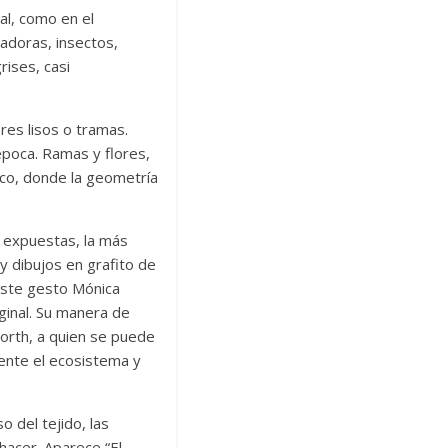
al, como en el
padoras, insectos,
rises, casi
es lisos o tramas.
 época. Ramas y flores,
ico, donde la geometría
s expuestas, la más
y dibujos en grafito de
 este gesto Mónica
ginal. Su manera de
North, a quien se puede
mente el ecosistema y
 del tejido, las
hacer. Aparece “El