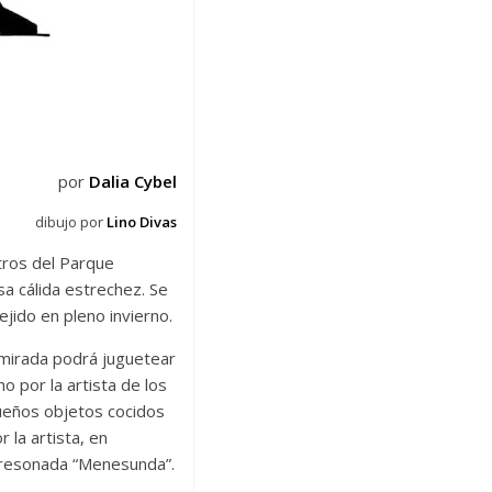
por
Dalia Cybel
dibujo por
Lino Divas
tros del Parque
sa cálida estrechez. Se
jido en pleno invierno.
 mirada podrá juguetear
o por la artista de los
ueños objetos cocidos
la artista, en
la resonada “Menesunda”.