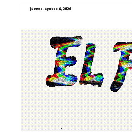
Saltar
jueves, agosto 6, 2026
al
contenido
¯\_(ツ)_/
¯