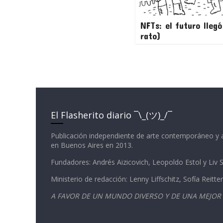
NFTs: el futuro lleg
rato)
El Flasherito diario ¯\_(ツ)_/¯
Publicación independiente de arte contemporáneo y 
en Buenos Aires en 2013.
Fundadores: Andrés Aizicovich, Leopoldo Estol y Liv
Ministerio de redacción: Lenny Liffschitz, Sofía Reitter
A FAVOR DE UN MUNDO DIVERSO Y DE UNA MEJOR 