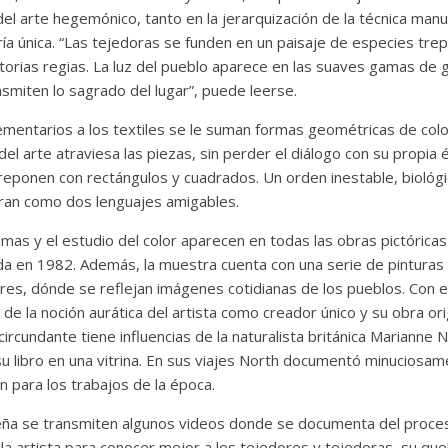
el arte hegemónico, tanto en la jerarquización de la técnica manu
ía única. “Las tejedoras se funden en un paisaje de especies tre
ctorias regias. La luz del pueblo aparece en las suaves gamas de g
smiten lo sagrado del lugar”, puede leerse.
ntarios a los textiles se le suman formas geométricas de color
 del arte atraviesa las piezas, sin perder el diálogo con su propia
breponen con rectángulos y cuadrados. Un orden inestable, biológ
egran como dos lenguajes amigables.
mas y el estudio del color aparecen en todas las obras pictórica
ada en 1982. Además, la muestra cuenta con una serie de pinturas 
dores, dónde se reflejan imágenes cotidianas de los pueblos. Con
de la noción aurática del artista como creador único y su obra ori
circundante tiene influencias de la naturalista británica Marianne 
su libro en una vitrina. En sus viajes North documentó minuciosa
ón para los trabajos de la época.
eña se transmiten algunos videos donde se documenta del proceso
 la artista para conocer mejor a los tejedores y tejedoras, su que