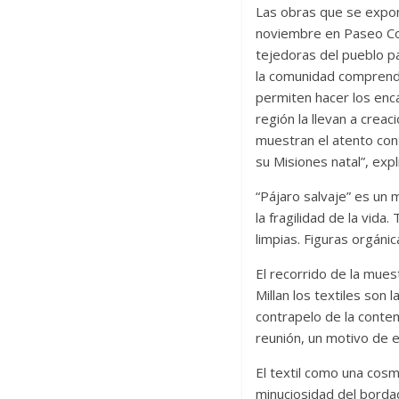
Las obras que se expon
noviembre en Paseo Coló
tejedoras del pueblo pa
la comunidad comprende
permiten hacer los enca
región la llevan a crea
muestran el atento cont
su Misiones natal”, exp
“Pájaro salvaje” es un 
la fragilidad de la vida
limpias. Figuras orgán
El recorrido de la mues
Millan los textiles son
contrapelo de la conte
reunión, un motivo de 
El textil como una cosm
minuciosidad del borda