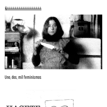
Ñññññññññññññññññññ
Uno, dos, mil feminismos