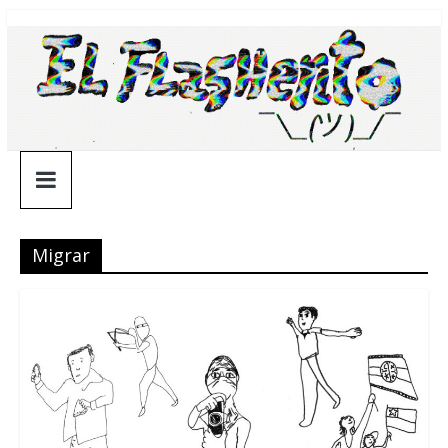
Saltar
¯\_(ツ)_/
al
contenido
¯
Migrar