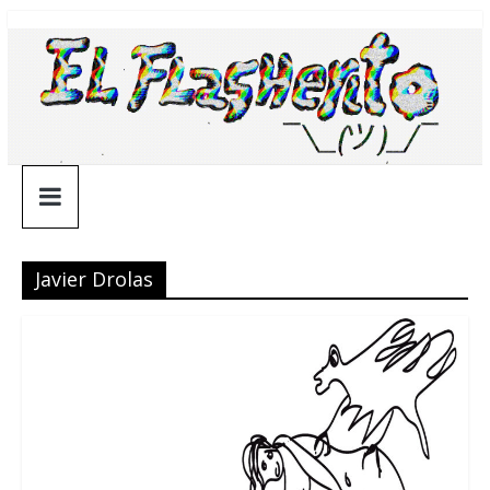
Saltar
¯\_(ツ)_/
al
contenido
¯
Javier Drolas