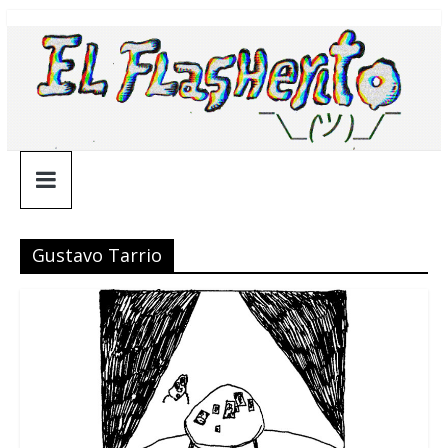
Saltar
¯\_(ツ)_/
al
contenido
¯
Gustavo Tarrio