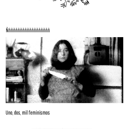
Ñññññññññññññññññññ
Uno, dos, mil feminismos