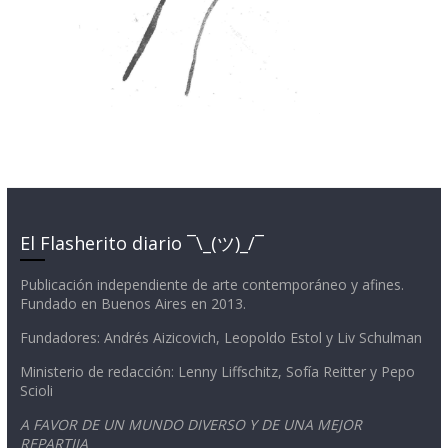
El Flasherito diario ¯\_(ツ)_/¯
Publicación independiente de arte contemporáneo y afines.
Fundado en Buenos Aires en 2013.
Fundadores: Andrés Aizicovich, Leopoldo Estol y Liv Schulman
Ministerio de redacción: Lenny Liffschitz, Sofía Reitter y Pepo
Scioli
A FAVOR DE UN MUNDO DIVERSO Y DE UNA MEJOR
REPARTIJA