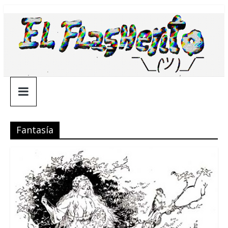
Saltar
¯\_(ツ)_/
al
contenido
¯
Fantasía