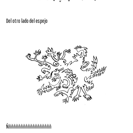
Del otro lado del espejo
Ñññññññññññññññññññ