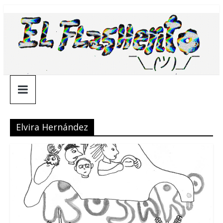
Saltar
¯\_(ツ)_/
al
contenido
¯
Elvira Hernández