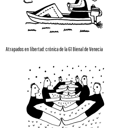
Atrapados en libertad: crónica de la 61 Bienal de Venecia