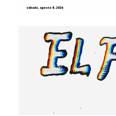
Saltar
sábado, agosto 8, 2026
al
contenido
¯\_(ツ)_/
¯