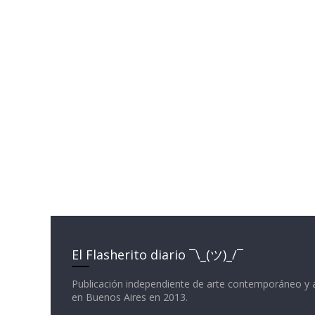
El Flasherito diario ¯\_(ツ)_/¯
Publicación independiente de arte contemporáneo y 
en Buenos Aires en 2013.