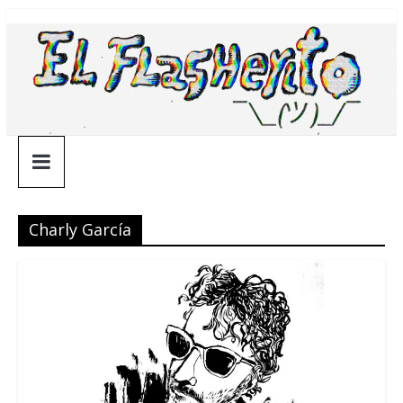
Saltar
¯\_(ツ)_/
al
contenido
¯
Charly García