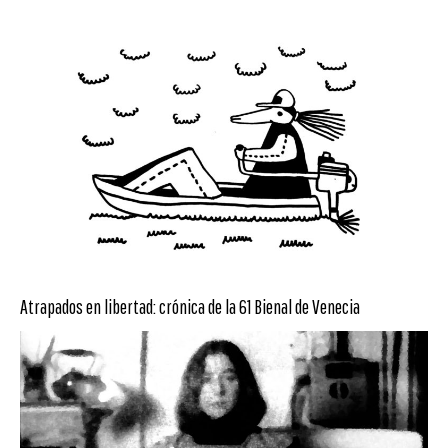
Atrapados en libertad: crónica de la 61 Bienal de Venecia