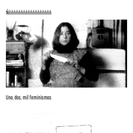
Ñññññññññññññññññññ
Uno, dos, mil feminismos