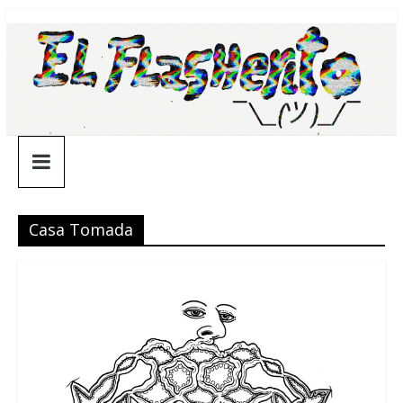
Saltar
¯\_(ツ)_/
al
contenido
¯
Casa Tomada