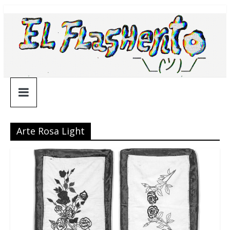
Saltar
¯\_(ツ)_/
al
contenido
¯
Arte Rosa Light