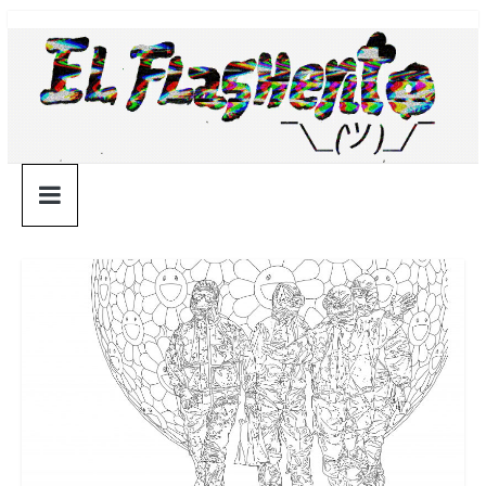
Saltar
¯\_(ツ)_/
al
contenido
¯