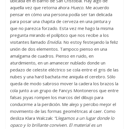
ubicada en el barrio de San Cristóbal. Hay algo de
aquella vez que retorna ahora
Hueco.
Me acuerdo
pensar en cómo una persona podía ser tan delicada
para posar una chapita de cerveza en una pintura y
que no parezca forzado. Esta vez me hago la misma
pregunta mirando el políptico que nos recibe a los
visitantes llamado
Envidia.
No estoy festejando la feliz
unión de dos elementos. Tampoco pienso en una
amalgama de cuadros. Pienso en ruido, en
aturdimiento, en un amanecer nublado donde un
pedazo de celeste eléctrico se cola entre el gris de las
nubes y una hard bachata me aniquila el cerebro. Sólo
queda de modo sabroso mover la cadera los brazos la
cola junto a un grupo de Fancys Montoneros que entre
falsas joyas rompen los marcos del dibujo para
conducirme a la perdición. Me alejo y percibo mejor el
movimiento de las formas geométricas al caer. Como
desliza Klara Walczak:
“Llegamos a un lugar donde lo
opaco y lo brillante conviven. El material es un