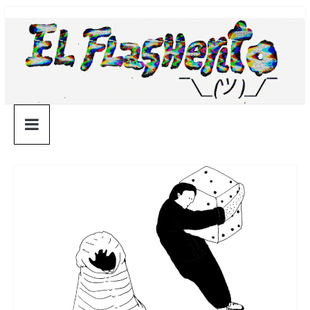
Saltar
¯\_(ツ)_/
al
contenido
¯