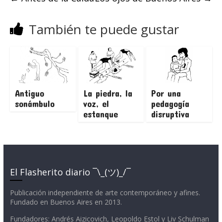
También te puede gustar
Antiguo
La piedra, la
Por una
sonámbulo
voz, el
pedagogía
estanque
disruptiva
El Flasherito diario ¯\_(ツ)_/¯
Publicación independiente de arte contemporáneo y afines.
Fundado en Buenos Aires en 2013.
Fundadores: Andrés Aizicovich, Leopoldo Estol y Liv Schulman