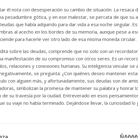
ar él nota con desesperación su cambio de situación. La resaca d
na pesadumbre gótica, y en ese malestar, se percata de que su 
Deudas que había adquirido para dar vida a esa noche singular. 
mbras al acecho en los bordes de su memoria, aunque pese a eso
nciende para hacerle ver otro lado de esa misma moneda circular.
dita sobre las deudas, comprende que no solo son un recordator
una manifestación de su compromiso con otros seres. Es un record
culos, relaciones y conexiones humanas. Su inteligencia vincular s
s negativamente, se pregunta: ¿Con quiénes deseo mantener est
nculo con alguien más, y afortunadamente, sus deudas son de ami
oras, simbolizan la promesa de mantener su palabra y honrar lo
o de su travesía por la ciudad. Entreverado en esos pensamientos
su viaje no había terminado. Dejándose llevar, la curiosidad lo g
leza
Ñññññ