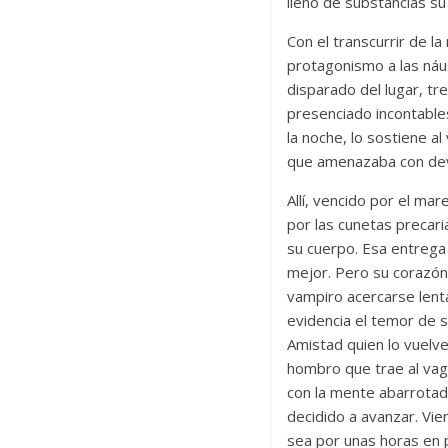
lleno de substancias s
Con el transcurrir de l
protagonismo a las náus
disparado del lugar, tr
presenciado incontable
la noche, lo sostiene 
que amenazaba con dev
Allí, vencido por el ma
por las cunetas precari
su cuerpo. Esa entrega 
mejor. Pero su corazón
vampiro acercarse lent
evidencia el temor de s
Amistad quien lo vuelve
hombro que trae al vag
con la mente abarrotad
decidido a avanzar. Vie
sea por unas horas en 