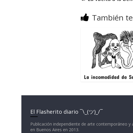
También te
La incomodidad de Se
El Flasherito diario ¯\_(ツ)_/¯
Publicación independiente de arte contemporáneo y 
en Buenos Aires en 2013.