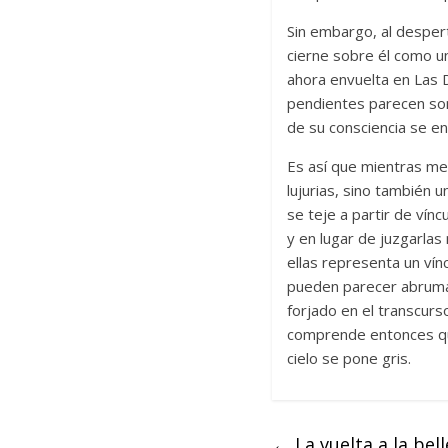
Sin embargo, al despert
cierne sobre él como u
ahora envuelta en Las 
pendientes parecen so
de su consciencia se e
Es así que mientras me
lujurias, sino también 
se teje a partir de vín
y en lugar de juzgarla
ellas representa un ví
pueden parecer abrumad
forjado en el transcurs
comprende entonces que 
cielo se pone gris.
←
La vuelta a la bel