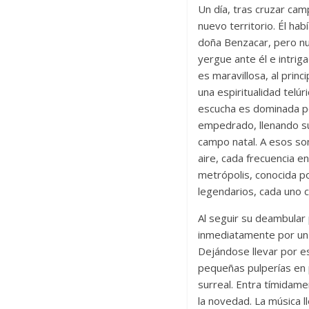
Un día, tras cruzar cam
nuevo territorio. Él ha
doña Benzacar, pero nun
yergue ante él e intrig
es maravillosa, al pri
una espiritualidad telú
escucha es dominada po
empedrado, llenando su
campo natal. A esos son
aire, cada frecuencia e
metrópolis, conocida p
legendarios, cada uno 
Al seguir su deambular 
inmediatamente por un t
Dejándose llevar por es
pequeñas pulperías en p
surreal. Entra tímidame
la novedad. La música l