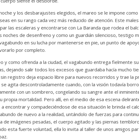
u cuerpo siente el desborde.
a noche y los desbarajustes elegidos, el mareo se le impone como
eas en su rango cada vez más reducido de atención. Este malestar
epar las escaleras y encontrarse con La Baranda que rodea el balcó
s noches de desenfreno y como un guardián silencioso, testigo 
al vagabundo en su lucha por mantenerse en pie, un punto de apo
orarlo por completo.
reo y como ofrenda a la ciudad, el vagabundo entrega fielmente su
as, dejando salir todos los excesos que guardaba hacía mucho tie
sin registro deja espacio libre para nuevos recorridos y trae la 
 se agita descontroladamente cuando, con la visión todavía borro
amente con un sombrero, congelando su sangre ante el inminent
u propia mortalidad. Pero allí, en el medio de esa escena delirante
 a encontrar y compadeciéndose de esa situación le brinda el cal
abundo de nuevo a la realidad, untándolo de fuerzas para continu
a de imágenes pesadas, el cuerpo agitado y las piernas tembloro
ndo esta fuerte voluntad, ella lo invita al taller de unos amigos 
paz.