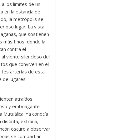
a los límites de un
da en la estancia de
ido, la metrópolis se
rioso lugar. La vista
 paganas, que sostienen
os más finos, donde la
an contra el
l viento silencioso del
itos que conviven en el
ntes arterias de esta
e de lugares
ienten atraídos
ioso y embriagante.
a Mutuálica. Ya conocía
distinta, extraña,
incón oscuro a observar
torias se compartían