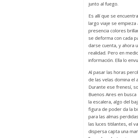
junto al fuego.
Es allí que se encuent
largo viaje se empieza
presencia colores bril
se deforma con cada pal
darse cuenta, y ahora 
realidad. Pero en medi
información. Ella lo en
Al pasar las horas perc
de las velas domina el 
Durante ese frenesí, so
Buenos Aires en busca d
la escalera, algo del ba
figura de poder da la b
para las almas perdida
las luces titilantes, e
dispersa capta una man