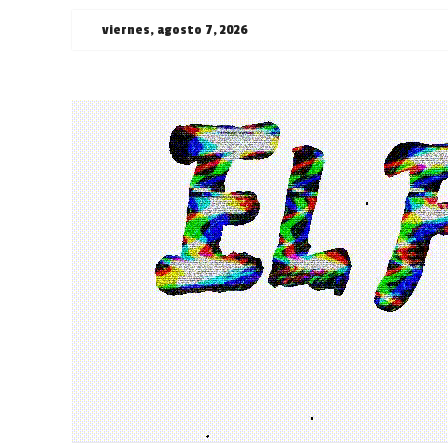
Saltar
viernes, agosto 7, 2026
al
contenido
¯\_(ツ)_/
¯