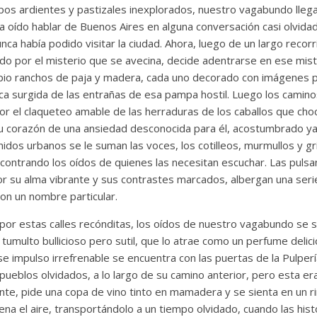
pos ardientes y pastizales inexplorados, nuestro vagabundo llega 
bía oído hablar de Buenos Aires en alguna conversación casi olvida
ca había podido visitar la ciudad. Ahora, luego de un largo recorr
ado por el misterio que se avecina, decide adentrarse en ese miste
ncipio ranchos de paja y madera, cada uno decorado con imágenes
rica surgida de las entrañas de esa pampa hostil. Luego los camin
r el claqueteo amable de las herraduras de los caballos que choc
 corazón de una ansiedad desconocida para él, acostumbrado ya a
idos urbanos se le suman las voces, los cotilleos, murmullos y gr
ncontrando los oídos de quienes las necesitan escuchar. Las pulsa
or su alma vibrante y sus contrastes marcados, albergan una seri
con un nombre particular.
por estas calles recónditas, los oídos de nuestro vagabundo se s
umulto bullicioso pero sutil, que lo atrae como un perfume delic
e impulso irrefrenable se encuentra con las puertas de la Pulperí
ueblos olvidados, a lo largo de su camino anterior, pero esta era 
nte, pide una copa de vino tinto en mamadera y se sienta en un r
lena el aire, transportándolo a un tiempo olvidado, cuando las his