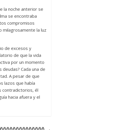
e la noche anterior se
alma se encontraba
Estos compromisos
 milagrosamente la luz
io de excesos y
atorio de que la vida
e activa por un momento
as deudas? Cada una de
stad. A pesar de que
s lazos que había
 contradictorios, él
uía hacia afuera y el
ññññññññññññññ
→