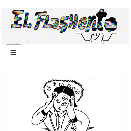
Saltar
¯\_(ツ)_/
al
contenido
¯