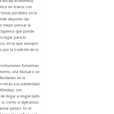
la escala económica,
chico en trance con
tistas perdidos en la
onde disponer las
lo mejor pensar la
d. Digamos que puede
ro
lugar para lo
mos, en lo que siempre
 por la tradición de lo
instituciones fomentan,
mento, una Mutual o un
 fundadas en la
 miras a la solidaridad
Afinidad, son
e llegar a ningún lado.
 sí. Como si dijéramos
star juntes. En el