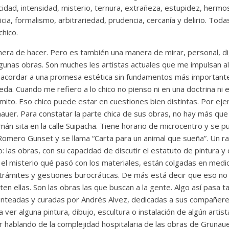
cidad, intensidad, misterio, ternura, extrañeza, estupidez, hermosu
icia, formalismo, arbitrariedad, prudencia, cercanía y delirio. Tod
chico.
nera de hacer. Pero es también una manera de mirar, personal, di
lgunas obras. Son muches les artistas actuales que me impulsan a
 acordar a una promesa estética sin fundamentos más importante
eda. Cuando me refiero a lo chico no pienso ni en una doctrina ni
n mito. Eso chico puede estar en cuestiones bien distintas. Por eje
auer. Para constatar la parte chica de sus obras, no hay más que
mán sita en la calle Suipacha. Tiene horario de microcentro y se p
 Romero Gunset y se llama “Carta para un animal que sueña”. Un r
: las obras, con su capacidad de discutir el estatuto de pintura y
el misterio qué pasó con los materiales, están colgadas en medi
trámites y gestiones burocráticas. De más está decir que eso no
en ellas. Son las obras las que buscan a la gente. Algo así pasa 
genteadas y curadas por Andrés Alvez, dedicadas a sus compañere
ver alguna pintura, dibujo, escultura o instalación de algún artis
r hablando de la complejidad hospitalaria de las obras de Grunau