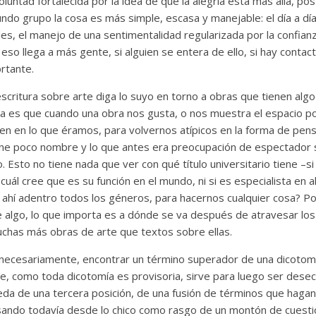
untad fortalecida por la idea de que la alegría está más allá, poster
undo grupo la cosa es más simple, escasa y manejable: el día a dí
les, el manejo de una sentimentalidad regularizada por la confianza
i eso llega a más gente, si alguien se entera de ello, si hay conta
rtante.
critura sobre arte diga lo suyo en torno a obras que tienen algo d
sa es que cuando una obra nos gusta, o nos muestra el espacio po
en en lo que éramos, para volvernos atípicos en la forma de pens
iene poco nombre y lo que antes era preocupación de espectador s
. Esto no tiene nada que ver con qué título universitario tiene –si
 cuál cree que es su función en el mundo, ni si es especialista en 
as ahí adentro todos los géneros, para hacernos cualquier cosa? 
 algo, lo que importa es a dónde se va después de atravesar los 
chas más obras de arte que textos sobre ellas.
necesariamente, encontrar un término superador de una dicotom
y que, como toda dicotomía es provisoria, sirve para luego ser dese
eda de una tercera posición, de una fusión de términos que haga
nsando todavía desde lo chico como rasgo de un montón de cuest