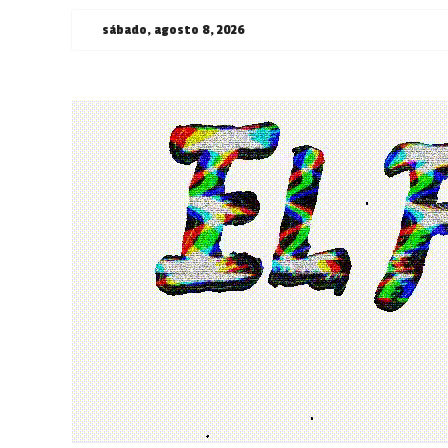
Saltar
sábado, agosto 8, 2026
al
contenido
¯\_(ツ)_/
¯