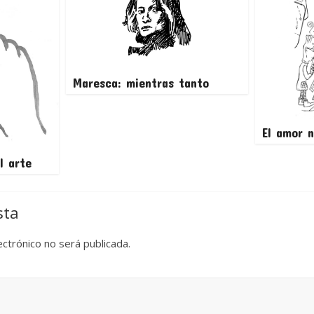
Maresca: mientras tanto
El amor n
l arte
sta
ectrónico no será publicada.