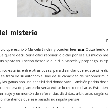
el misterio
ro que escribió Marcela Sinclair y pueden leer
acá
. Quizá leerlo
quiero decir. Sería difícil reponer lo dicho por ella. Es mucho mej
us hipótesis. Escribo desde lo que dijo Marcela y propongo un ej
hico estaría, entre otras cosas, para disimular que existe
la
real
 se trata de su autonomía, sino de su capacidad de proponer mu
 las ganas son una sensibilidad donde vivir. También podría decir
tra manera de plantearlo sería: existe lo chico en el arte. Esto tie
un linaje y un montón de referencias distintas, arbitrarias según ca
ro intentamos que ese pasado no impida pensar.