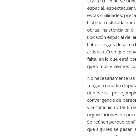
El arte chico no se bri
espacial, espectacular 
estas cualidades: prec
historia cosificada por
obras, insistencia en 
ubicación espacial del
haber rasgos de arte c
artístico. Creo que co
falta, en lo que está p
que vimos y vivimos co
No necesariamente las o
tengan como fin disput
club barrial, por ejemp
convergencia de persona
y la comunión vital. En 
organizaciones de pocos
Se reúnen porque confí
que algunes se pasan la