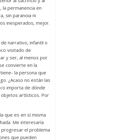
ior al sacrificio y al
a, la permanencia en
, sin paranoia ni
ctos inesperados, mejor.
e narrativo, infantil o
co visitado de
ar y ser, al menos por
e convierte en la
 tiene- la persona que
algo. ¿Acaso no están las
Poco importa de dónde
objetos artísticos. Por
ía que es en sí misma
chada. Me interesaría
n progresar el problema
iones que pueden