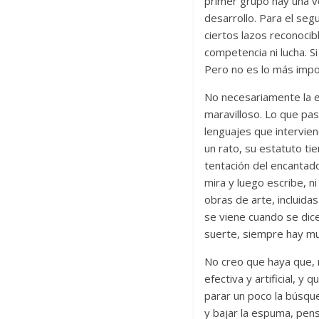
primer grupo hay una vol
desarrollo. Para el seg
ciertos lazos reconocib
competencia ni lucha. S
Pero no es lo más impo
No necesariamente la es
maravilloso. Lo que pa
lenguajes que intervien
un rato, su estatuto t
tentación del encantado
mira y luego escribe, ni
obras de arte, incluid
se viene cuando se dice
suerte, siempre hay mu
No creo que haya que, 
efectiva y artificial, 
parar un poco la búsqu
y bajar la espuma, pe