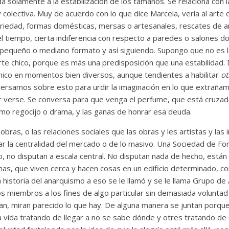
nda solamente a la estabilización de los tamaños. Se relaciona con 
y colectiva. Muy de acuerdo con lo que dice Marcela, vería al arte 
ariedad, formas domésticas, mersas o artesanales, rescates de ar
 el tiempo, cierta indiferencia con respecto a paredes o salones d
el pequeño o mediano formato y así siguiendo. Supongo que no es 
 arte chico, porque es más una predisposición que una estabilida
hico en momentos bien diversos, aunque tendientes a habilitar
ot
nversamos sobre esto para urdir la imaginación en lo que extraña
or verse. Se conversa para que venga el perfume, que está cruzado
mo regocijo o drama, y las ganas de honrar esa deuda.
bras, o las relaciones sociales que las obras y les artistas y las 
ar la centralidad del mercado o de lo masivo. Una Sociedad de Fo
lo, no disputan a escala central. No disputan nada de hecho, están
s, que viven cerca y hacen cosas en un edificio determinado, con
la historia del anarquismo a eso se le llamó y se le llama Grupo de 
 miembros a los fines de algo particular sin demasiada voluntad d
an, miran parecido lo que hay. De alguna manera se juntan porque
 vida tratando de llegar a no se sabe dónde y otres tratando de e