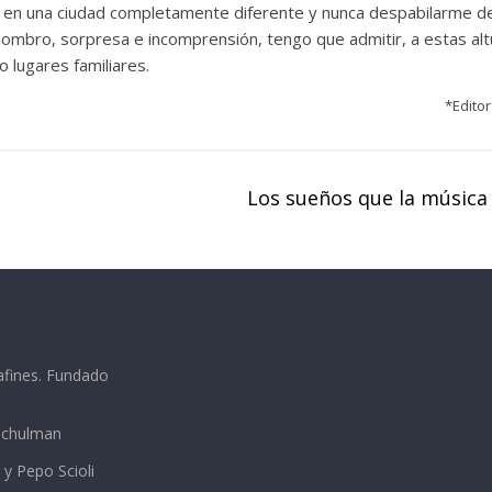
r en una ciudad completamente diferente y nunca despabilarme de
asombro, sorpresa e incomprensión, tengo que admitir, a estas al
 lugares familiares.
*Editor
Los sueños que la música
afines. Fundado
 Schulman
 y Pepo Scioli