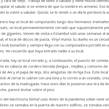
 y cara de viejo. Trabaja de lunes a sábado y tiene mucha clientel
 quitar el saludo si se entera de que tu nombre es armenio. Eso l
s la volvió a saludar. Quizás se le olvidó o un día le perdonó la 
urero hay un local de computación; luego dos hermanos treintañer
espués, un local permanentemente cerrado que supuestamente pe
de gigantes. Vienen de visita a Estambul solo unas semanas al año
nal, el local de discos de pasta,
Vinyl-manía
. Su dueño es un cincu
n look bonachón y siempre llega con su computadora portátil en un
ns. No recuerdo que haya entrado nadie a su local.
rrada, hay un local cerrado y, a continuación, el puesto de comid
te en cabeza de cordero hervida (lengua , mejillas y contorno de
á de Ani y el papá de Arpi, dos amiguitas de mi hija Eva. Este loca
vil. Al cerrar lo cubren con una lona y lo corren a un costado, cr
chos de la madrugada. Hace unos días le pusieron una tira de led
noche, parece levitar sobre el piso.
 del electricista
Kemal usta
. Antes de la pandemia solían venir 
 sobrino se sentaba en la puerta de nuestro edificio, se tomaba var