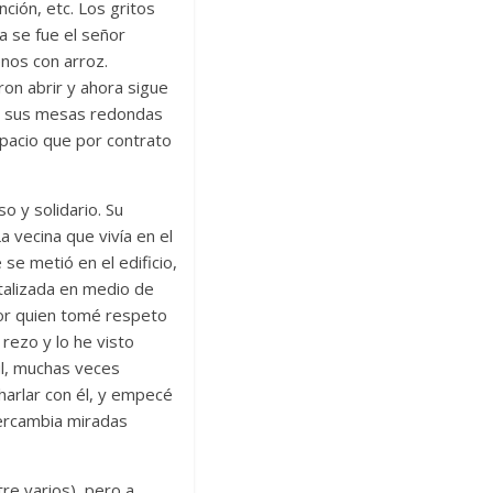
ción, etc. Los gritos
a se fue el señor
lenos con arroz.
on abrir y ahora sigue
con sus mesas redondas
spacio que por contrato
o y solidario. Su
 vecina que vivía en el
e metió en el edificio,
pitalizada en medio de
por quien tomé respeto
 rezo y lo he visto
ul, muchas veces
harlar con él, y empecé
tercambia miradas
re varios), pero a