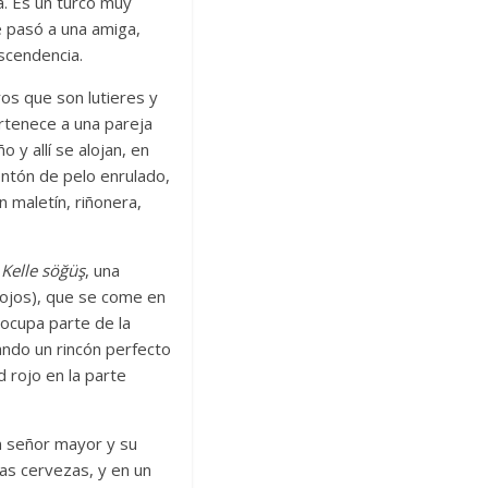
a. Es un turco muy
e pasó a una amiga,
ascendencia.
os que son lutieres y
rtenece a una pareja
 y allí se alojan, en
entón de pelo enrulado,
 maletín, riñonera,
a
Kelle söğüş
, una
 ojos), que se come en
l ocupa parte de la
eando un rincón perfecto
 rojo en la parte
un señor mayor y su
ias cervezas, y en un