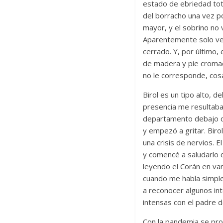
estado de ebriedad tota
del borracho una vez p
mayor, y el sobrino no 
Aparentemente solo ven
cerrado. Y, por último, 
de madera y pie cromad
no le corresponde, cos
Birol es un tipo alto, d
presencia me resultaba 
departamento debajo de
y empezó a gritar. Birol
una crisis de nervios.
y comencé a saludarlo ca
leyendo el Corán en va
cuando me habla simple
a reconocer algunos in
intensas con el padre d
Con la pandemia se proh