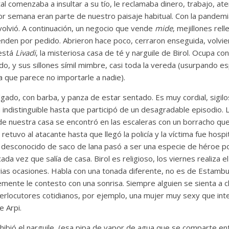
l comenzaba a insultar a su tío, le reclamaba dinero, trabajo, aten
or semana eran parte de nuestro paisaje habitual. Con la pandemi
volvió. A continuación, un negocio que vende
mide
, mejillones rel
den por pedido. Abrieron hace poco, cerraron enseguida, volvier
está
Livadi
, la misteriosa casa de té y narguile de Birol. Ocupa 
o, y sus sillones símil mimbre, casi toda la vereda (usurpando e
a que parece no importarle a nadie).
elgado, con barba, y panza de estar sentado. Es muy cordial, sigilos
indistinguible hasta que participó de un desagradable episodio. La
 nuestra casa se encontró en las escaleras con un borracho que s
 retuvo al atacante hasta que llegó la policía y la víctima fue hos
 El desconocido de saco de lana pasó a ser una especie de héroe 
da vez que salía de casa. Birol es religioso, los viernes realiza el
rias ocasiones. Habla con una tonada diferente, no es de Estamb
mente le contesto con una sonrisa. Siempre alguien se sienta a c
terlocutores cotidianos, por ejemplo, una mujer muy sexy que in
e Arpi.
ibió el narguile, (esa pipa de vapor de agua que se comparte ent