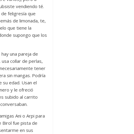
subsiste vendiendo té.
de feligresía que
además de limonada, te,
lo que tiene la
, donde supongo que los
s hay una pareja de
usa collar de perlas,
in necesariamente tener
era sin mangas. Podría
e su edad. Usan el
nero y le ofreció
s subido al carrito
s conversaban.
amigas Ani o Arpi para
e Birol fue pista de
a sentarme en sus