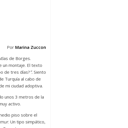
Por
Marina Zuccon
Atlas de Borges.
e un montaje. El texto
o de tres días?
”.
Siento
e Turquía al cabo de
de mi ciudad adoptiva.
do unos 3 metros de la
 muy activo.
medio piso sobre el
ğmur
. Un tipo simpático,