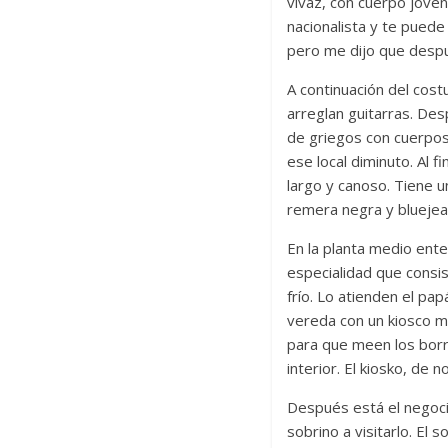
vivaz, con cuerpo joven
nacionalista y te puede
pero me dijo que despué
A continuación del cost
arreglan guitarras. D
de griegos con cuerpos 
ese local diminuto. Al fi
largo y canoso. Tiene u
remera negra y bluejea
En la planta medio ente
especialidad que consis
frío. Lo atienden el pap
vereda con un kiosco mó
para que meen los borra
interior. El kiosko, de 
Después está el negocio
sobrino a visitarlo. El