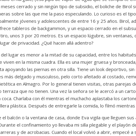
eses cerrado y sin ningún tipo de subsidio, el boliche de Birol 
ras sobre las que me la paso especulando. Lo curioso es el tipo 
cipalmente jóvenes y adolescentes de entre 16 y 25 años. Birol, 
ofrece tableros de backgammon, y un espacio cerrado en el subsue
etiro, unos 3 por 20 metros. Es un espacio lúgubre, sin ventanas
ugar de privacidad. ¿Qué hacen allá adentro?
 del lugar es menor a la mitad de su capacidad, entre los habitué
 viven en la misma cuadra. Ella es una mujer gruesa y bronceada, 
ta apoyando las piernas en otra silla. Tiene un look deportivo, s
 es más delgado y musculoso, pelo corto afeitado al costado, rem
etética en Almagro. Por lo general tienen visitas, otras parejas d
o terraza que no tienen. Una vez la señora se le acercó a un carto
coca. Charlaba con él mientras el muchacho aplastaba los cartone
llera plástica. Después de entregarle la comida, lo filmó mientra
 el balcón o la ventana de casa, donde Eva vigila que lleguen sus 
 Durante el confinamiento yo llevaba mi silla plegable y el playón d
e carreras y de acrobacias. Cuando el local volvió a abrir, empecé 