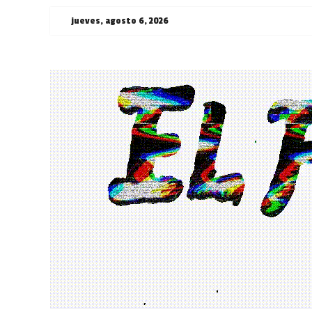
Saltar
jueves, agosto 6, 2026
al
contenido
¯\_(ツ)_/
¯