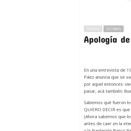
TEXTOS
ÚLTIMAS
Apología de
En una entrevista de 19
Páez anuncia que se va
por aquel entonces: vi
pasar, acá también: Buen
Sabemos qué fueron los
QUIERO DECIR es que lo
(Ahora sabemos que los
antes de caer en la et
y la Fundación Banco Pa