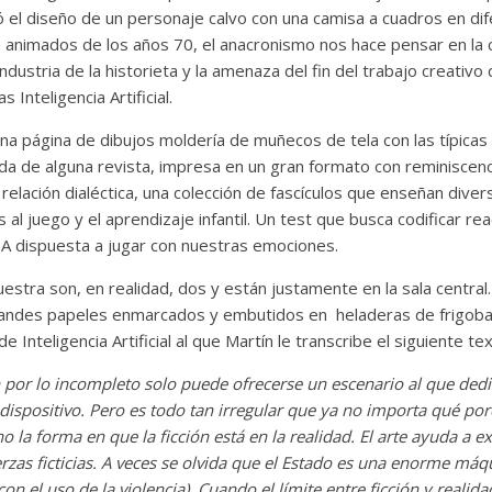
ó el diseño de un personaje calvo con una camisa a cuadros en di
s animados de los años 70, el anacronismo nos hace pensar en la 
industria de la historieta y la amenaza del fin del trabajo creativ
Inteligencia Artificial.
a página de dibujos moldería de muñecos de tela con las típicas
da de alguna revista, impresa en un gran formato con reminiscenc
elación dialéctica, una colección de fascículos que enseñan diver
s al juego y el aprendizaje infantil. Un test que busca codificar r
a IA dispuesta a jugar con nuestras emociones.
uestra son, en realidad, dos y están justamente en la sala central
andes papeles enmarcados y embutidos en heladeras de frigobar
e Inteligencia Artificial al que Martín le transcribe el siguiente tex
ón por lo incompleto solo puede ofrecerse un escenario al que ded
dispositivo. Pero es todo tan irregular que ya no importa qué por
no la forma en que la ficción está en la realidad. El arte ayuda a ex
as ficticias. A veces se olvida que el Estado es una enorme máqu
n el uso de la violencia). Cuando el límite entre ficción y realida