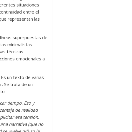
ferentes situaciones
continuidad entre el
o que representan las
 líneas superpuestas de
ias minimalistas.
sas técnicas
eacciones emocionales a
. Es un texto de varias
. Se trata de un
to:
icar tiempo. Eso y
centaje de realidad
plicitar esa tensión,
ina narrativa (que no
d se vuelve difuso la