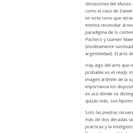
donaciones
del Museo d
como el caso de Daniel 
en este Ismo que atravi
intenta reconciliar al 
paradigma de lo contemp
Pacheco y Gumier Maier
(insólitamente sustitu
argentinidad). El arte d
Hay algo del arte que 
probable es el
ready 
imagen al límite de la s
importancia los disposi
es acá dónde se disting
quizás más, son hipótes
S
olo las piedras recue
más de dos décadas sin
prácticas y la Inteligenc