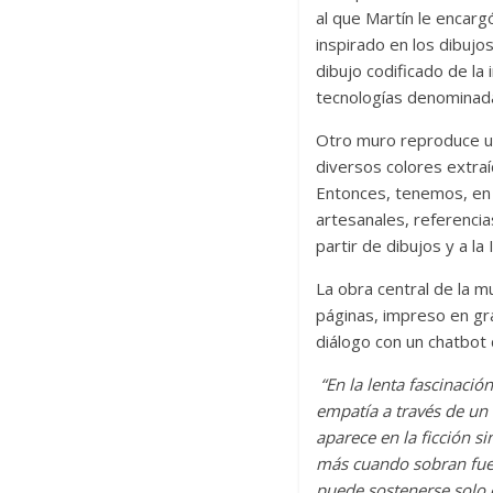
al que Martín le encarg
inspirado en los dibujo
dibujo codificado de la 
tecnologías denominadas 
Otro muro reproduce un
diversos colores extraí
Entonces, tenemos, en r
artesanales, referencia
partir de dibujos y a l
La obra central de la m
páginas, impreso en gr
diálogo con un chatbot d
“En la lenta fascinaci
empatía a través de un 
aparece en la ficción si
más cuando sobran fuerz
puede sostenerse solo co