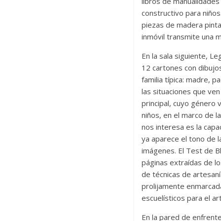
libros de manualidades
constructivo para niños
piezas de madera pinta
inmóvil transmite una m
En la sala siguiente, 
12 cartones con dibujo
familia típica: madre, 
las situaciones que ven
principal, cuyo género 
niños, en el marco de l
nos interesa es la capa
ya aparece el tono de l
imágenes. El Test de B
páginas extraídas de lo
de técnicas de artesaní
prolijamente enmarcada
escuelísticos para el ar
En la pared de enfrente