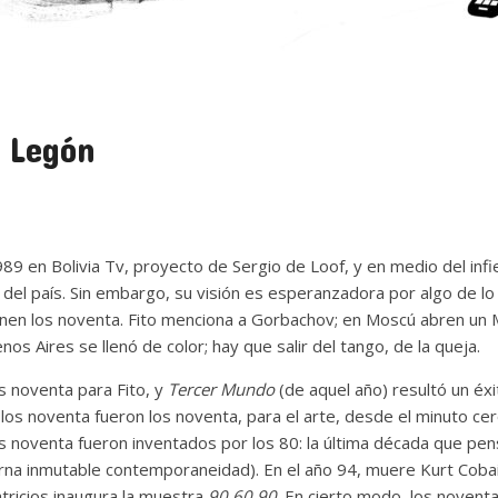
 Legón
89 en Bolivia Tv, proyecto de Sergio de Loof, y en medio del infier
 del país. Sin embargo, su visión es esperanzadora por algo de l
enen los noventa. Fito menciona a Gorbachov; en Moscú abren un 
os Aires se llenó de color; hay que salir del tango, de la queja.
 noventa para Fito, y
Tercer Mundo
(de aquel año) resultó un é
s noventa fueron los noventa, para el arte, desde el minuto ce
 noventa fueron inventados por los 80: la última década que pen
erna inmutable contemporaneidad). En el año 94, muere Kurt Cobai
tricios inaugura la muestra
90 60 90
. En cierto modo, los novent