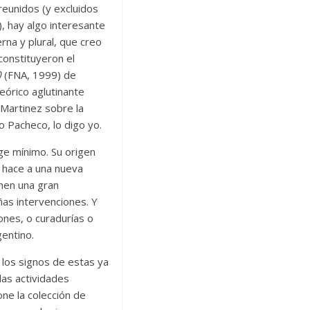
reunidos (y excluidos
), hay algo interesante
na y plural, que creo
constituyeron el
0
(FNA, 1999) de
eórico aglutinante
Martinez sobre la
jo Pacheco, lo digo yo.
ge mínimo. Su origen
hace a una nueva
enen una gran
ñas intervenciones. Y
ones, o curadurías o
gentino.
 los signos de estas ya
las actividades
pone la colección de