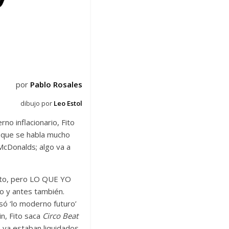
por
Pablo Rosales
dibujo por
Leo Estol
no inflacionario, Fito
o que se habla mucho
McDonalds; algo va a
xito, pero LO QUE YO
ro y antes también.
só ‘lo moderno futuro’
n, Fito saca
Circo Beat
a ya estaban liquidados