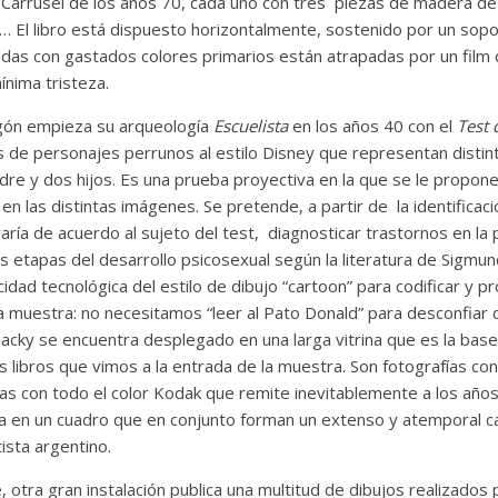
 Carrusel de los años 70, cada uno con tres piezas de madera de
… El libro está dispuesto horizontalmente, sostenido por un sopo
das con gastados colores primarios están atrapadas por un film
ínima tristeza.
Legón empieza su arqueología
Escuelista
en los años 40 con el
Test 
s de personajes perrunos al estilo Disney que representan distin
padre y dos hijos. Es una prueba proyectiva en la que se le propon
 en las distintas imágenes. Se pretende, a partir de la identificac
varía de acuerdo al sujeto del test, diagnosticar trastornos en la
as etapas del desarrollo psicosexual según la literatura de Sigmu
cidad tecnológica del estilo de dibujo “cartoon” para codificar y 
a muestra: no necesitamos “leer al Pato Donald” para desconfiar d
lacky se encuentra desplegado en una larga vitrina que es la bas
s libros que vimos a la entrada de la muestra. Son fotografías co
as con todo el color Kodak que remite inevitablemente a los años
 en un cuadro que en conjunto forman un extenso y atemporal c
tista argentino.
, otra gran instalación publica una multitud de dibujos realizado