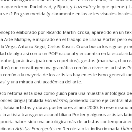
no aparecieron Radiohead, y Bjork, y
Luzbelito
y lo que quieras). 
 vez? En gran medida (y claramente en las artes visuales locales
concepto elaborado por Ricardo Martín-Crosa, aparecido en un te
ría Arte Múltiple, e inspirado en el trabajo de Liliana Porter pero 
 la Vega, Antonio Seguí, Carlos Kusnir. Crosa busca los signos y
idad de algo así como un POP nacional y encuentra en la escolarid
aratos), prácticas (patrones repetidos), gestos (manchas, chorre
ritas) que constituyen una gramática común a diversos artistas.Po
a común a la mayoría de los artistas hay en este ismo generalizad
cas” y una mirada anti académica del arte.
co retoma esta idea como guión para una muestra antológica de 
ces dirigía) titulada
Escuelismo
, poniendo como eje central al a
n, había artistas y obras posteriores al año 2000. En ese mismo 
o la artista transgeneracional Liliana Porter y algunos artistas la
 podría haber sido una antológica más de artistas contemporáne
udinaria
Artistas Emergentes
en Recoleta o la indiscriminada
Últim