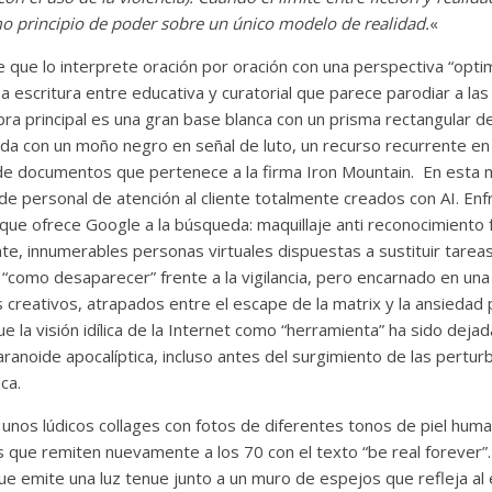
mo principio de poder sobre un único modelo de realidad.
«
e que lo interprete oración por oración con una perspectiva “optim
a escritura entre educativa y curatorial que parece parodiar a l
obra principal es una gran base blanca con un prisma rectangular d
ida con un moño negro en señal de luto, un recurso recurrente en 
 de documentos que pertenece a la firma Iron Mountain. En esta 
e personal de atención al cliente totalmente creados con AI. Enf
 que ofrece Google a la búsqueda: maquillaje anti reconocimiento f
e, innumerables personas virtuales dispuestas a sustituir tareas 
de “como desaparecer” frente a la vigilancia, pero encarnado en una
creativos, atrapados entre el escape de la matrix y la ansiedad 
que la visión idílica de la Internet como “herramienta” ha sido dej
aranoide apocalíptica, incluso antes del surgimiento de las pertu
ica.
 unos lúdicos collages con fotos de diferentes tonos de piel hum
rs que remiten nuevamente a los 70 con el texto “be real forever”.
ue emite una luz tenue junto a un muro de espejos que refleja al