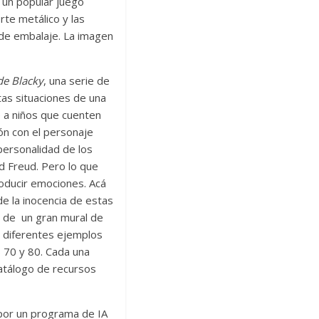
 un popular juego
rte metálico y las
 de embalaje. La imagen
de Blacky
, una serie de
tas situaciones de una
e a niños que cuenten
ión con el personaje
 personalidad de los
nd Freud. Pero lo que
producir emociones. Acá
e la inocencia de estas
e de un gran mural de
n diferentes ejemplos
 70 y 80. Cada una
atálogo de recursos
s por un programa de IA