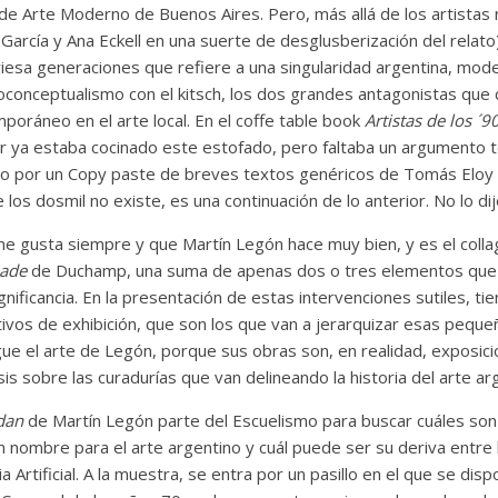
e Arte Moderno de Buenos Aires. Pero, más allá de los artistas 
García y Ana Eckell en una suerte de desglusberización del relato
esa generaciones que refiere a una singularidad argentina, moder
neoconceptualismo con el kitsch, los dos grandes antagonistas que 
oráneo en el arte local. En el coffe table book
Artistas de los ´9
 ya estaba cocinado este estofado, pero faltaba un argumento t
ído por un Copy paste de breves textos genéricos de Tomás Eloy 
e los dosmil no existe, es una continuación de lo anterior. No lo di
me gusta siempre y que Martín Legón hace muy bien, y es el colla
made
de Duchamp, una suma de apenas dos o tres elementos que 
ignificancia. En la presentación de estas intervenciones sutiles, ti
tivos de exhibición, que son los que van a jerarquizar esas peque
ue el arte de Legón, porque sus obras son, en realidad, exposici
is sobre las curadurías que van delineando la historia del arte ar
rdan
de Martín Legón parte del Escuelismo para buscar cuáles son
 nombre para el arte argentino y cuál puede ser su deriva entre 
ia Artificial. A la muestra, se entra por un pasillo en el que se dis