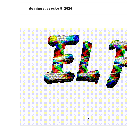
Saltar
domingo, agosto 9, 2026
al
contenido
¯\_(ツ)_/
¯