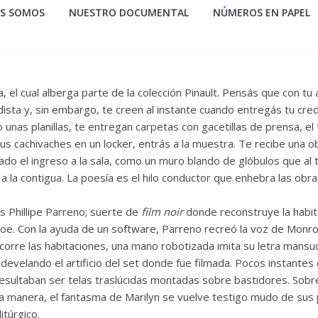
ES SOMOS
NUESTRO DOCUMENTAL
NÚMEROS EN PAPEL
 el cual alberga parte de la colección Pinault. Pensás que con tu
ista y, sin embargo, te creen al instante cuando entregás tu cre
nas planillas, te entregan carpetas con gacetillas de prensa, el t
r tus cachivaches en un locker, entrás a la muestra. Te recibe una 
 lado el ingreso a la sala, como un muro blando de glóbulos que a
 la contigua. La poesía es el hilo conductor que enhebra las obr
és Phillipe Parreno; suerte de
film noir
donde reconstruye la habit
oe. Con la ayuda de un software, Parreno recreó la voz de Monro
recorre las habitaciones, una mano robotizada imita su letra mans
a develando el artificio del set donde fue filmada. Pocos instantes
esultaban ser telas traslúcidas montadas sobre bastidores. Sobre 
a manera, el fantasma de Marilyn se vuelve testigo mudo de sus p
itúrgico.