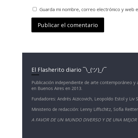
Guarda mi nombre, correo electrónico y web 
El Flasherito diario ¯\_(ツ)_/¯
Publicación independiente de arte contemporáneo y 
en Buenos Aires en 2013.
Fundadores: Andrés Aizicovich, Leopoldo Estol y Liv
Ministerio de redacción: Lenny Liffschitz, Sofía Reitter
A FAVOR DE UN MUNDO DIVERSO Y DE UNA MEJOR 