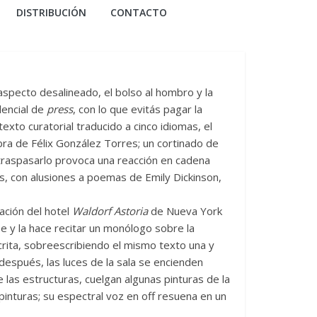
DISTRIBUCIÓN
CONTACTO
 aspecto desalineado, el bolso al hombro y la
dencial de
press
, con lo que evitás pagar la
exto curatorial traducido a cinco idiomas, el
obra de Félix González Torres; un cortinado de
l traspasarlo provoca una reacción en cadena
as, con alusiones a poemas de Emily Dickinson,
ación del hotel
Waldorf Astoria
de Nueva York
e y la hace recitar un monólogo sobre la
ucrita, sobreescribiendo el mismo texto una y
 después, las luces de la sala se encienden
las estructuras, cuelgan algunas pinturas de la
inturas; su espectral voz en off resuena en un