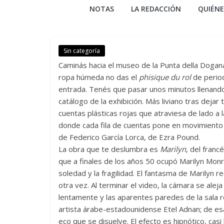
NOTAS
LA REDACCIÓN
QUIÉN
Sin categoría
Caminás hacia el museo de la Punta della Dogana,
ropa húmeda no das el
phisique du rol
de period
entrada. Tenés que pasar unos minutos llenando u
catálogo de la exhibición. Más liviano tras deja
cuentas plásticas rojas que atraviesa de lado a
donde cada fila de cuentas pone en movimiento a
de Federico García Lorca, de Ezra Pound.
La obra que te deslumbra es
Marilyn
, del franc
que a finales de los años 50 ocupó Marilyn Monr
soledad y la fragilidad. El fantasma de Marilyn 
otra vez. Al terminar el video, la cámara se alej
lentamente y las aparentes paredes de la sala r
artista árabe-estadounidense Etel Adnan; de es
eco que se disuelve. El efecto es hipnótico, casi l