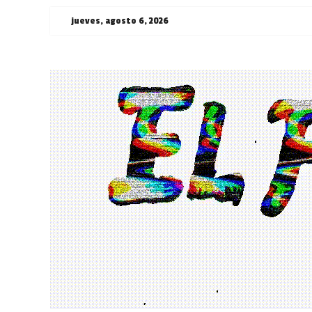
Saltar
jueves, agosto 6, 2026
al
contenido
¯\_(ツ)_/
¯