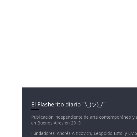
El Flasherito diario ¯\_(ツ)_/¯
Publicación independiente de arte contemporáneo y 
en Buenos Aires en 2013.
Fundadores: Andrés Aizicovich, Leopoldo Estol y Liv