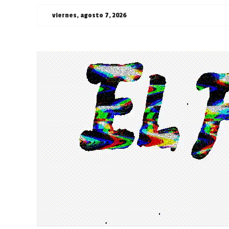
Saltar
viernes, agosto 7, 2026
al
contenido
¯\_(ツ)_/
¯