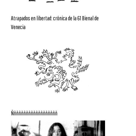
Atrapados en libertad: crónica de la 61 Bienal de
Venecia
Ñññññññññññññññññññ