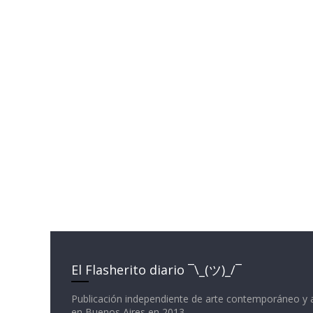
El Flasherito diario ¯\_(ツ)_/¯
Publicación independiente de arte contemporáneo y 
en Buenos Aires en 2013.