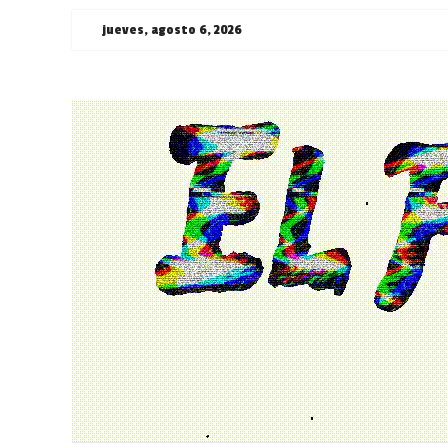
Saltar
jueves, agosto 6, 2026
al
contenido
¯\_(ツ)_/
¯