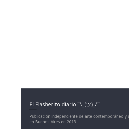
El Flasherito diario ¯\_(ツ)_/¯
Publicación independiente de arte contemporáneo y 
en Buenos Aires en 2013.