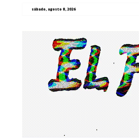
Saltar
sábado, agosto 8, 2026
al
contenido
¯\_(ツ)_/
¯