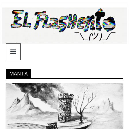
Saltar
¯\_(ツ)_/
al
contenido
¯
MANTA