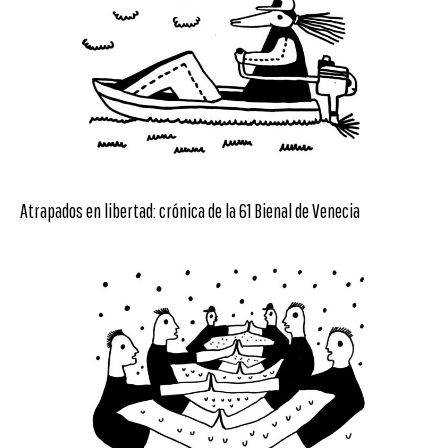
Atrapados en libertad: crónica de la 61 Bienal de Venecia