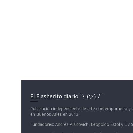
El Flasherito diario ¯\_(ツ)_/¯
Publicación independiente de arte contemporáneo y 
en Buenos Aires en 2013.
Fundadores: Andrés Aizicovich, Leopoldo Estol y Liv