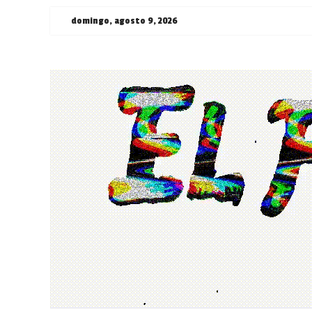
Saltar
domingo, agosto 9, 2026
al
contenido
¯\_(ツ)_/
¯