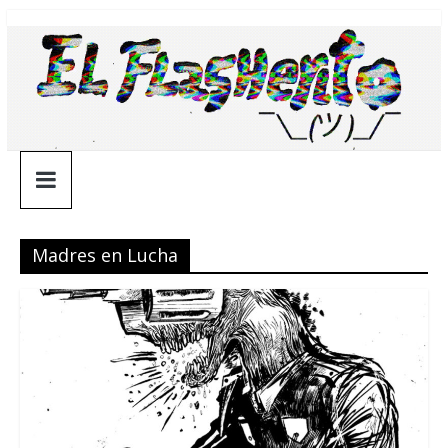
Saltar
¯\_(ツ)_/
al
contenido
¯
Madres en Lucha