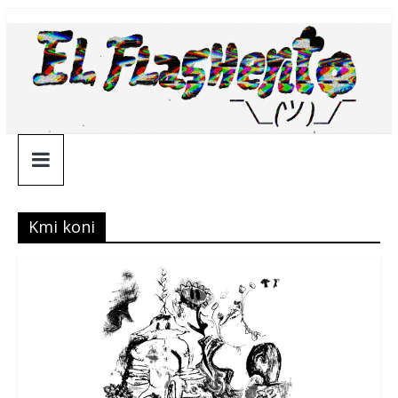
Saltar
¯\_(ツ)_/
al
contenido
¯
Kmi koni