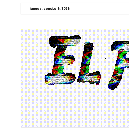
Saltar
jueves, agosto 6, 2026
al
contenido
¯\_(ツ)_/
¯