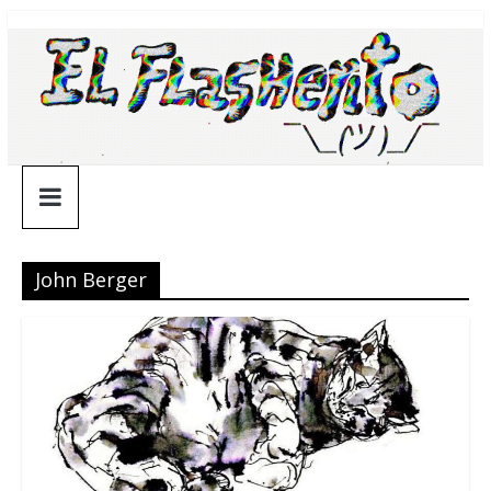
Saltar
¯\_(ツ)_/
al
contenido
¯
John Berger