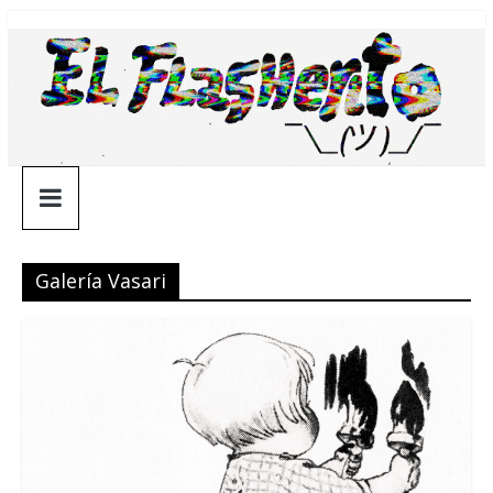
Saltar
¯\_(ツ)_/
al
contenido
¯
Galería Vasari