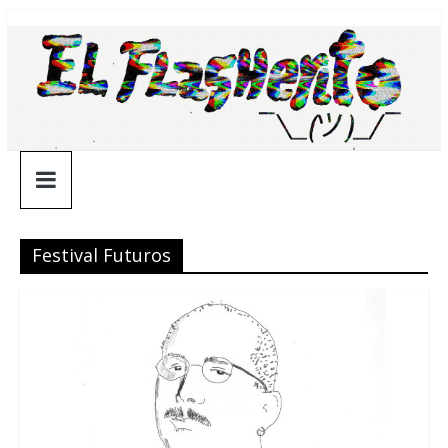
Saltar
¯\_(ツ)_/
al
contenido
¯
Festival Futuros